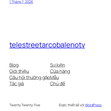
1 Tháng 7, 2026
telestreetarcobalenotv
Blog
Sự kiện
Giới thiệu
Cửa hàng
Câu hỏi thường gặp
Mẫu
Tác giả
Chủ đề
Twenty Twenty-Five
Được thiết kế với
WordPress