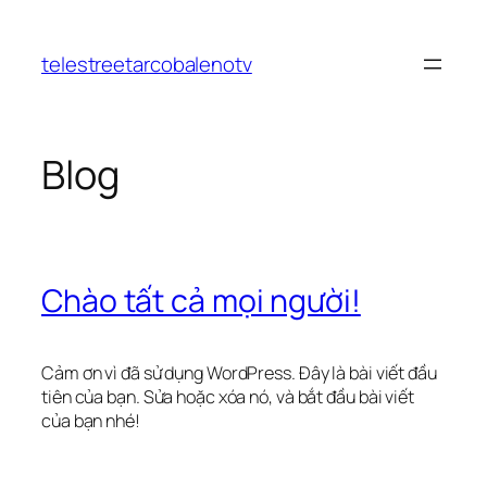
Chuyển
đến
telestreetarcobalenotv
phần
nội
dung
Blog
Chào tất cả mọi người!
Cảm ơn vì đã sử dụng WordPress. Đây là bài viết đầu
tiên của bạn. Sửa hoặc xóa nó, và bắt đầu bài viết
của bạn nhé!