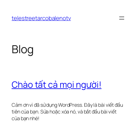
Chuyển
đến
telestreetarcobalenotv
phần
nội
dung
Blog
Chào tất cả mọi người!
Cảm ơn vì đã sử dụng WordPress. Đây là bài viết đầu
tiên của bạn. Sửa hoặc xóa nó, và bắt đầu bài viết
của bạn nhé!