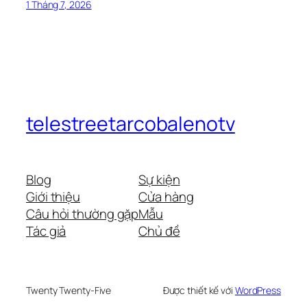
1 Tháng 7, 2026
telestreetarcobalenotv
Blog
Sự kiện
Giới thiệu
Cửa hàng
Câu hỏi thường gặp
Mẫu
Tác giả
Chủ đề
Twenty Twenty-Five
Được thiết kế với
WordPress