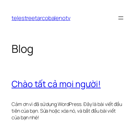
Chuyển
đến
telestreetarcobalenotv
phần
nội
dung
Blog
Chào tất cả mọi người!
Cảm ơn vì đã sử dụng WordPress. Đây là bài viết đầu
tiên của bạn. Sửa hoặc xóa nó, và bắt đầu bài viết
của bạn nhé!