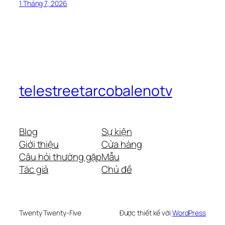
1 Tháng 7, 2026
telestreetarcobalenotv
Blog
Sự kiện
Giới thiệu
Cửa hàng
Câu hỏi thường gặp
Mẫu
Tác giả
Chủ đề
Twenty Twenty-Five
Được thiết kế với
WordPress