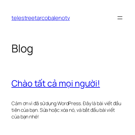
Chuyển
đến
telestreetarcobalenotv
phần
nội
dung
Blog
Chào tất cả mọi người!
Cảm ơn vì đã sử dụng WordPress. Đây là bài viết đầu
tiên của bạn. Sửa hoặc xóa nó, và bắt đầu bài viết
của bạn nhé!