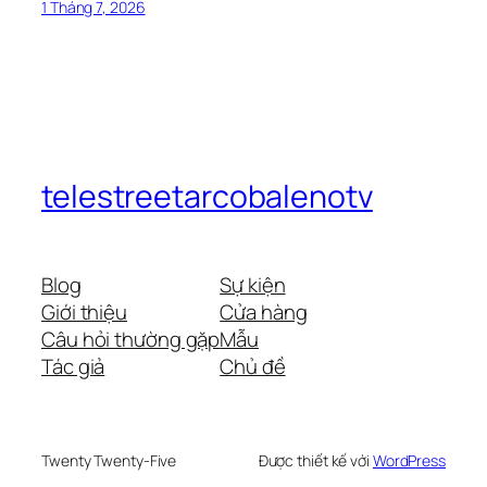
1 Tháng 7, 2026
telestreetarcobalenotv
Blog
Sự kiện
Giới thiệu
Cửa hàng
Câu hỏi thường gặp
Mẫu
Tác giả
Chủ đề
Twenty Twenty-Five
Được thiết kế với
WordPress