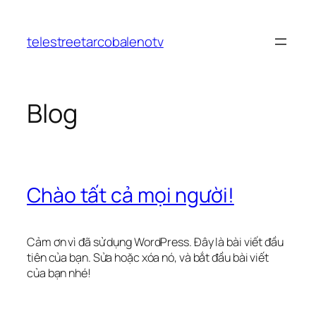
Chuyển
đến
telestreetarcobalenotv
phần
nội
dung
Blog
Chào tất cả mọi người!
Cảm ơn vì đã sử dụng WordPress. Đây là bài viết đầu
tiên của bạn. Sửa hoặc xóa nó, và bắt đầu bài viết
của bạn nhé!