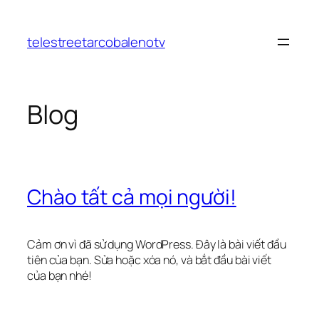
Chuyển
đến
telestreetarcobalenotv
phần
nội
dung
Blog
Chào tất cả mọi người!
Cảm ơn vì đã sử dụng WordPress. Đây là bài viết đầu
tiên của bạn. Sửa hoặc xóa nó, và bắt đầu bài viết
của bạn nhé!