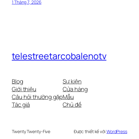
1 Tháng 7, 2026
telestreetarcobalenotv
Blog
Sự kiện
Giới thiệu
Cửa hàng
Câu hỏi thường gặp
Mẫu
Tác giả
Chủ đề
Twenty Twenty-Five
Được thiết kế với
WordPress