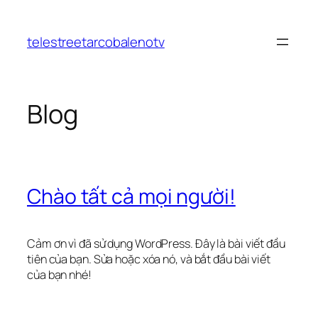
Chuyển
đến
telestreetarcobalenotv
phần
nội
dung
Blog
Chào tất cả mọi người!
Cảm ơn vì đã sử dụng WordPress. Đây là bài viết đầu
tiên của bạn. Sửa hoặc xóa nó, và bắt đầu bài viết
của bạn nhé!