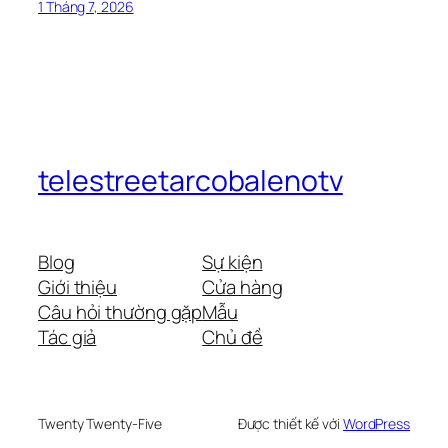
1 Tháng 7, 2026
telestreetarcobalenotv
Blog
Sự kiện
Giới thiệu
Cửa hàng
Câu hỏi thường gặp
Mẫu
Tác giả
Chủ đề
Twenty Twenty-Five
Được thiết kế với
WordPress