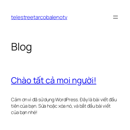
Chuyển
đến
telestreetarcobalenotv
phần
nội
dung
Blog
Chào tất cả mọi người!
Cảm ơn vì đã sử dụng WordPress. Đây là bài viết đầu
tiên của bạn. Sửa hoặc xóa nó, và bắt đầu bài viết
của bạn nhé!