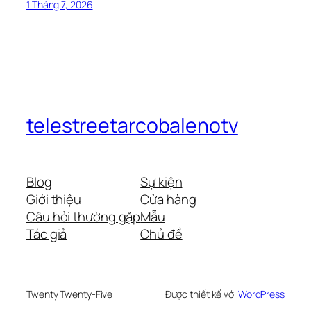
1 Tháng 7, 2026
telestreetarcobalenotv
Blog
Sự kiện
Giới thiệu
Cửa hàng
Câu hỏi thường gặp
Mẫu
Tác giả
Chủ đề
Twenty Twenty-Five
Được thiết kế với
WordPress