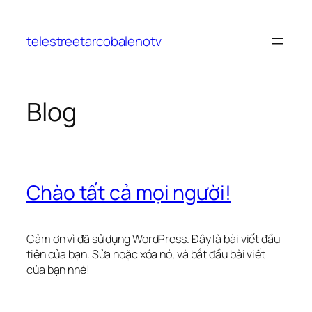
Chuyển
đến
telestreetarcobalenotv
phần
nội
dung
Blog
Chào tất cả mọi người!
Cảm ơn vì đã sử dụng WordPress. Đây là bài viết đầu
tiên của bạn. Sửa hoặc xóa nó, và bắt đầu bài viết
của bạn nhé!