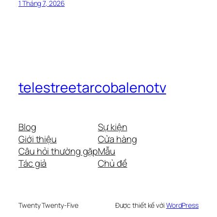
1 Tháng 7, 2026
telestreetarcobalenotv
Blog
Sự kiện
Giới thiệu
Cửa hàng
Câu hỏi thường gặp
Mẫu
Tác giả
Chủ đề
Twenty Twenty-Five
Được thiết kế với
WordPress