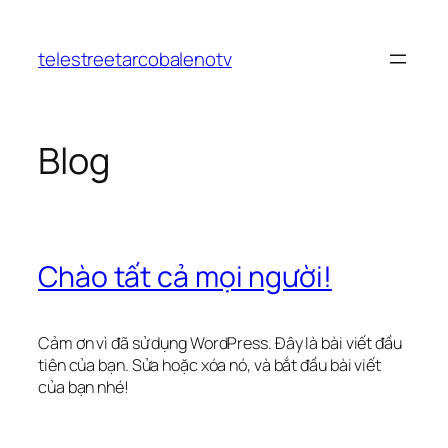
Chuyển
đến
telestreetarcobalenotv
phần
nội
dung
Blog
Chào tất cả mọi người!
Cảm ơn vì đã sử dụng WordPress. Đây là bài viết đầu
tiên của bạn. Sửa hoặc xóa nó, và bắt đầu bài viết
của bạn nhé!