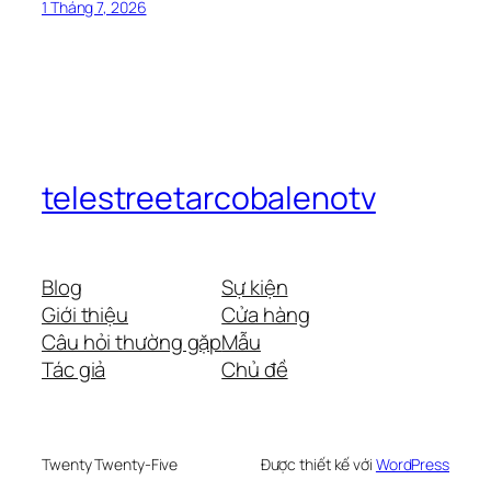
1 Tháng 7, 2026
telestreetarcobalenotv
Blog
Sự kiện
Giới thiệu
Cửa hàng
Câu hỏi thường gặp
Mẫu
Tác giả
Chủ đề
Twenty Twenty-Five
Được thiết kế với
WordPress