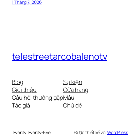
1 Tháng 7, 2026
telestreetarcobalenotv
Blog
Sự kiện
Giới thiệu
Cửa hàng
Câu hỏi thường gặp
Mẫu
Tác giả
Chủ đề
Twenty Twenty-Five
Được thiết kế với
WordPress