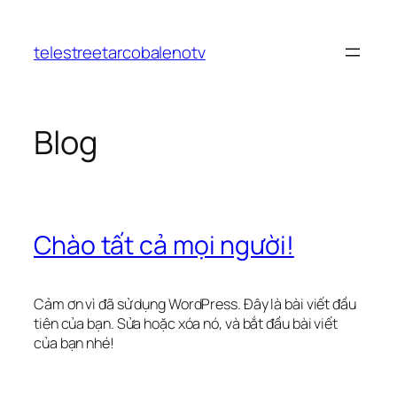
Chuyển
đến
telestreetarcobalenotv
phần
nội
dung
Blog
Chào tất cả mọi người!
Cảm ơn vì đã sử dụng WordPress. Đây là bài viết đầu
tiên của bạn. Sửa hoặc xóa nó, và bắt đầu bài viết
của bạn nhé!