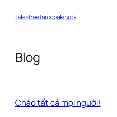
Chuyển
đến
telestreetarcobalenotv
phần
nội
dung
Blog
Chào tất cả mọi người!