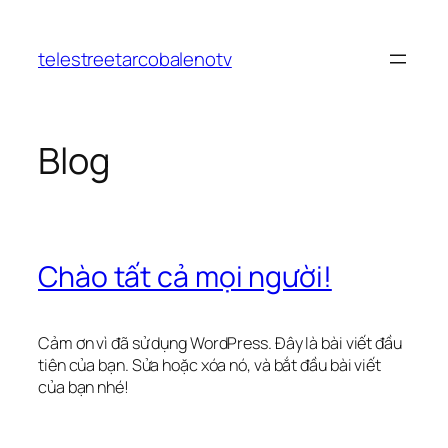
Chuyển
đến
telestreetarcobalenotv
phần
nội
dung
Blog
Chào tất cả mọi người!
Cảm ơn vì đã sử dụng WordPress. Đây là bài viết đầu
tiên của bạn. Sửa hoặc xóa nó, và bắt đầu bài viết
của bạn nhé!