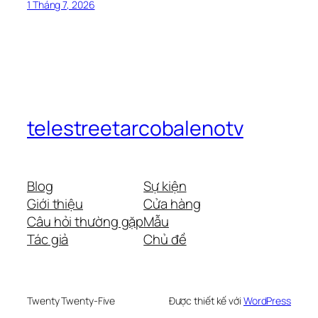
1 Tháng 7, 2026
telestreetarcobalenotv
Blog
Sự kiện
Giới thiệu
Cửa hàng
Câu hỏi thường gặp
Mẫu
Tác giả
Chủ đề
Twenty Twenty-Five
Được thiết kế với
WordPress