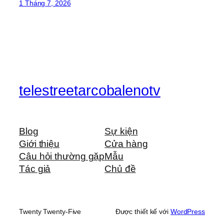
1 Tháng 7, 2026
telestreetarcobalenotv
Blog
Sự kiện
Giới thiệu
Cửa hàng
Câu hỏi thường gặp
Mẫu
Tác giả
Chủ đề
Twenty Twenty-Five
Được thiết kế với
WordPress