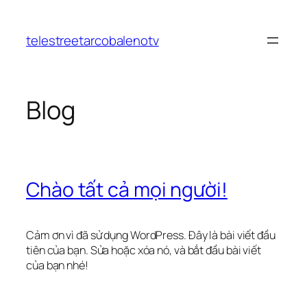
Chuyển
đến
telestreetarcobalenotv
phần
nội
dung
Blog
Chào tất cả mọi người!
Cảm ơn vì đã sử dụng WordPress. Đây là bài viết đầu
tiên của bạn. Sửa hoặc xóa nó, và bắt đầu bài viết
của bạn nhé!