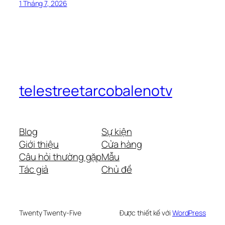
1 Tháng 7, 2026
telestreetarcobalenotv
Blog
Sự kiện
Giới thiệu
Cửa hàng
Câu hỏi thường gặp
Mẫu
Tác giả
Chủ đề
Twenty Twenty-Five
Được thiết kế với
WordPress