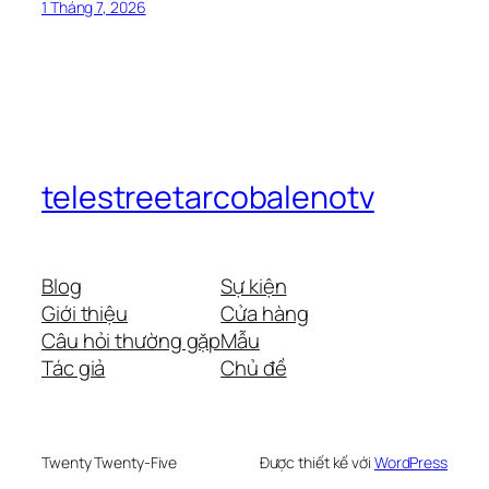
1 Tháng 7, 2026
telestreetarcobalenotv
Blog
Sự kiện
Giới thiệu
Cửa hàng
Câu hỏi thường gặp
Mẫu
Tác giả
Chủ đề
Twenty Twenty-Five
Được thiết kế với
WordPress