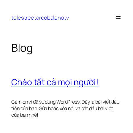
Chuyển
đến
telestreetarcobalenotv
phần
nội
dung
Blog
Chào tất cả mọi người!
Cảm ơn vì đã sử dụng WordPress. Đây là bài viết đầu
tiên của bạn. Sửa hoặc xóa nó, và bắt đầu bài viết
của bạn nhé!