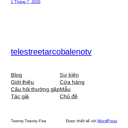
1 Tháng 7, 2026
telestreetarcobalenotv
Blog
Sự kiện
Giới thiệu
Cửa hàng
Câu hỏi thường gặp
Mẫu
Tác giả
Chủ đề
Twenty Twenty-Five
Được thiết kế với
WordPress