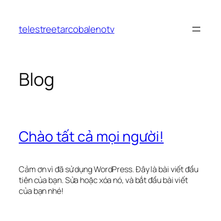
Chuyển
đến
telestreetarcobalenotv
phần
nội
dung
Blog
Chào tất cả mọi người!
Cảm ơn vì đã sử dụng WordPress. Đây là bài viết đầu
tiên của bạn. Sửa hoặc xóa nó, và bắt đầu bài viết
của bạn nhé!