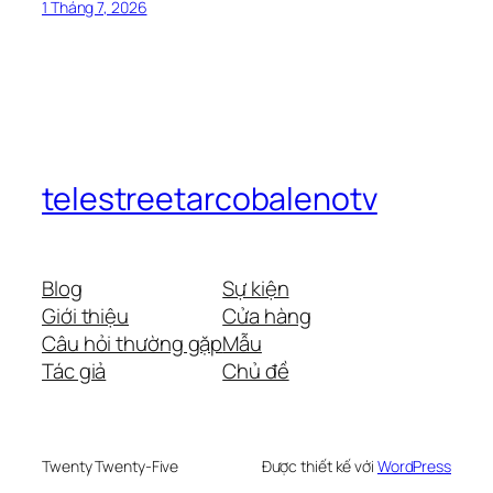
1 Tháng 7, 2026
telestreetarcobalenotv
Blog
Sự kiện
Giới thiệu
Cửa hàng
Câu hỏi thường gặp
Mẫu
Tác giả
Chủ đề
Twenty Twenty-Five
Được thiết kế với
WordPress