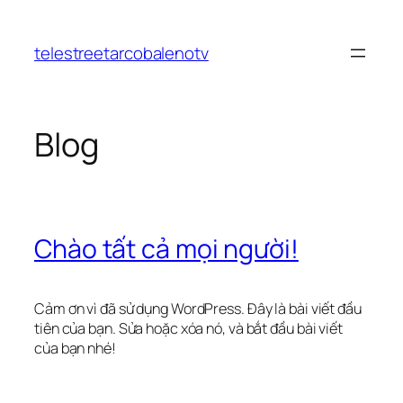
Chuyển
đến
telestreetarcobalenotv
phần
nội
dung
Blog
Chào tất cả mọi người!
Cảm ơn vì đã sử dụng WordPress. Đây là bài viết đầu
tiên của bạn. Sửa hoặc xóa nó, và bắt đầu bài viết
của bạn nhé!