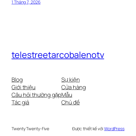
1 Tháng 7, 2026
telestreetarcobalenotv
Blog
Sự kiện
Giới thiệu
Cửa hàng
Câu hỏi thường gặp
Mẫu
Tác giả
Chủ đề
Twenty Twenty-Five
Được thiết kế với
WordPress