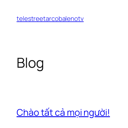
Chuyển
đến
telestreetarcobalenotv
phần
nội
dung
Blog
Chào tất cả mọi người!