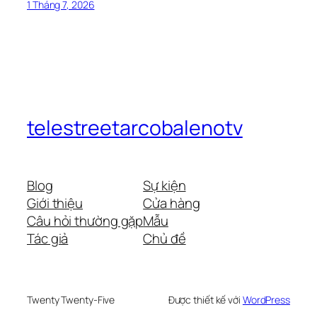
1 Tháng 7, 2026
telestreetarcobalenotv
Blog
Sự kiện
Giới thiệu
Cửa hàng
Câu hỏi thường gặp
Mẫu
Tác giả
Chủ đề
Twenty Twenty-Five
Được thiết kế với
WordPress