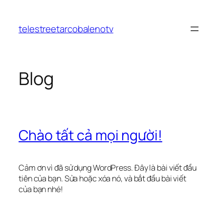
Chuyển
đến
telestreetarcobalenotv
phần
nội
dung
Blog
Chào tất cả mọi người!
Cảm ơn vì đã sử dụng WordPress. Đây là bài viết đầu
tiên của bạn. Sửa hoặc xóa nó, và bắt đầu bài viết
của bạn nhé!