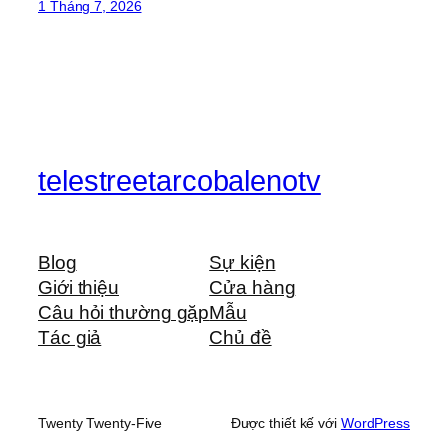
1 Tháng 7, 2026
telestreetarcobalenotv
Blog
Sự kiện
Giới thiệu
Cửa hàng
Câu hỏi thường gặp
Mẫu
Tác giả
Chủ đề
Twenty Twenty-Five
Được thiết kế với
WordPress