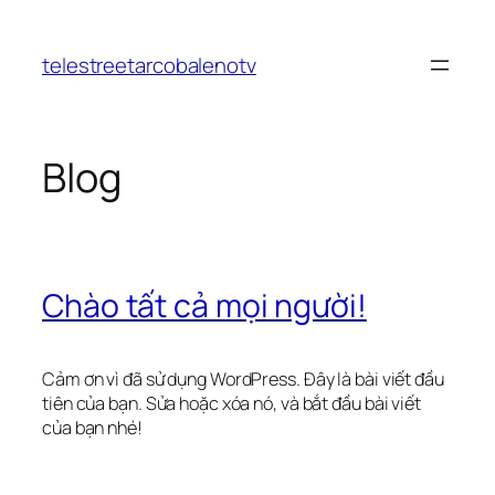
Chuyển
đến
telestreetarcobalenotv
phần
nội
dung
Blog
Chào tất cả mọi người!
Cảm ơn vì đã sử dụng WordPress. Đây là bài viết đầu
tiên của bạn. Sửa hoặc xóa nó, và bắt đầu bài viết
của bạn nhé!