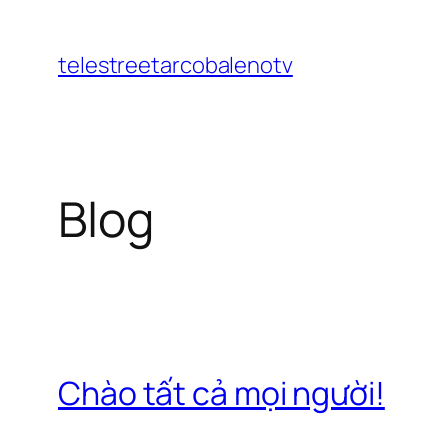
Chuyển
đến
telestreetarcobalenotv
phần
nội
dung
Blog
Chào tất cả mọi người!