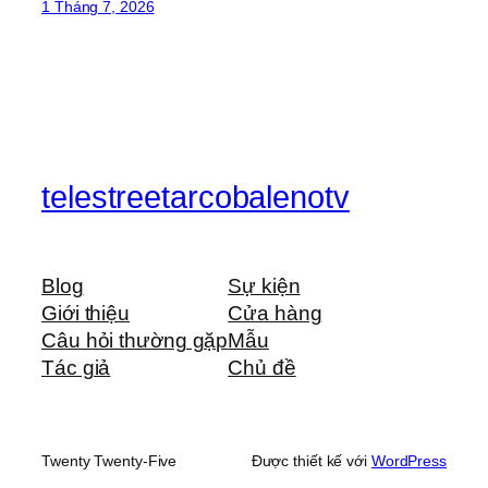
1 Tháng 7, 2026
telestreetarcobalenotv
Blog
Sự kiện
Giới thiệu
Cửa hàng
Câu hỏi thường gặp
Mẫu
Tác giả
Chủ đề
Twenty Twenty-Five
Được thiết kế với
WordPress