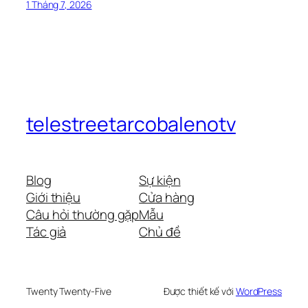
1 Tháng 7, 2026
telestreetarcobalenotv
Blog
Sự kiện
Giới thiệu
Cửa hàng
Câu hỏi thường gặp
Mẫu
Tác giả
Chủ đề
Twenty Twenty-Five
Được thiết kế với
WordPress