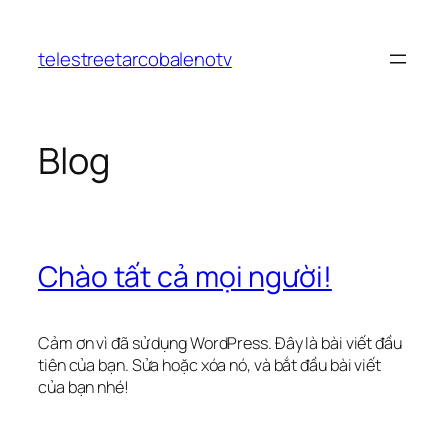
Chuyển
đến
telestreetarcobalenotv
phần
nội
dung
Blog
Chào tất cả mọi người!
Cảm ơn vì đã sử dụng WordPress. Đây là bài viết đầu
tiên của bạn. Sửa hoặc xóa nó, và bắt đầu bài viết
của bạn nhé!