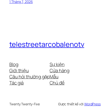
1 Tháng 7, 2026
telestreetarcobalenotv
Blog
Sự kiện
Giới thiệu
Cửa hàng
Câu hỏi thường gặp
Mẫu
Tác giả
Chủ đề
Twenty Twenty-Five
Được thiết kế với
WordPress