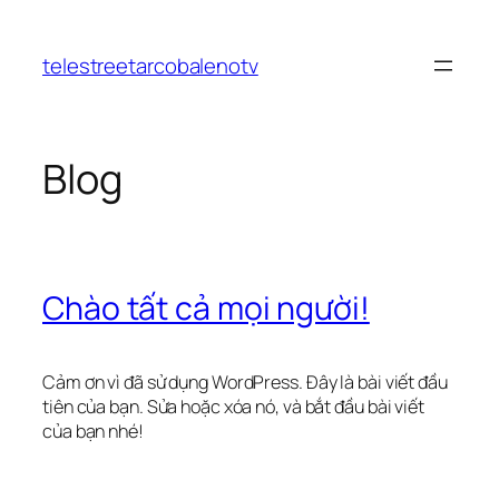
Chuyển
đến
telestreetarcobalenotv
phần
nội
dung
Blog
Chào tất cả mọi người!
Cảm ơn vì đã sử dụng WordPress. Đây là bài viết đầu
tiên của bạn. Sửa hoặc xóa nó, và bắt đầu bài viết
của bạn nhé!