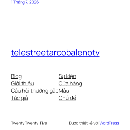
1 Tháng 7, 2026
telestreetarcobalenotv
Blog
Sự kiện
Giới thiệu
Cửa hàng
Câu hỏi thường gặp
Mẫu
Tác giả
Chủ đề
Twenty Twenty-Five
Được thiết kế với
WordPress