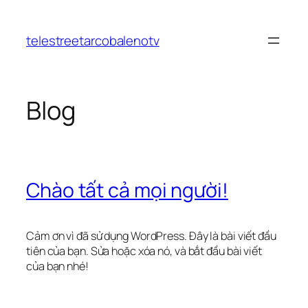
Chuyển
đến
telestreetarcobalenotv
phần
nội
dung
Blog
Chào tất cả mọi người!
Cảm ơn vì đã sử dụng WordPress. Đây là bài viết đầu
tiên của bạn. Sửa hoặc xóa nó, và bắt đầu bài viết
của bạn nhé!