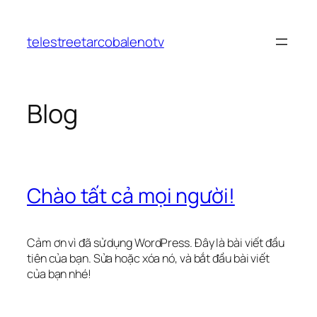
Chuyển
đến
telestreetarcobalenotv
phần
nội
dung
Blog
Chào tất cả mọi người!
Cảm ơn vì đã sử dụng WordPress. Đây là bài viết đầu
tiên của bạn. Sửa hoặc xóa nó, và bắt đầu bài viết
của bạn nhé!