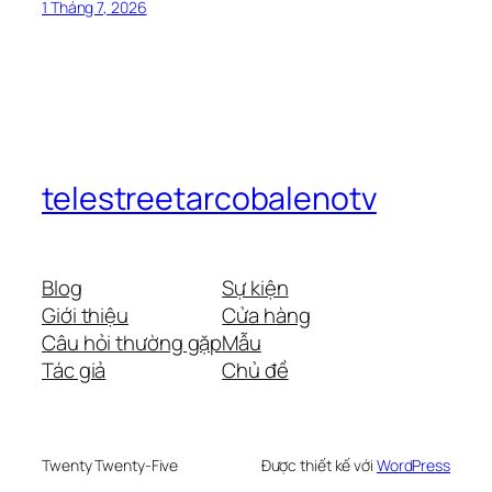
1 Tháng 7, 2026
telestreetarcobalenotv
Blog
Sự kiện
Giới thiệu
Cửa hàng
Câu hỏi thường gặp
Mẫu
Tác giả
Chủ đề
Twenty Twenty-Five
Được thiết kế với
WordPress