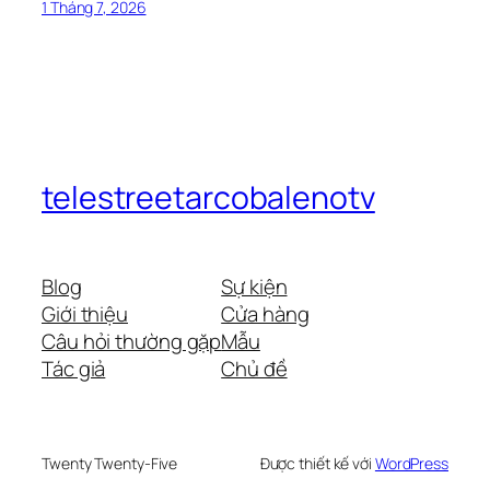
1 Tháng 7, 2026
telestreetarcobalenotv
Blog
Sự kiện
Giới thiệu
Cửa hàng
Câu hỏi thường gặp
Mẫu
Tác giả
Chủ đề
Twenty Twenty-Five
Được thiết kế với
WordPress