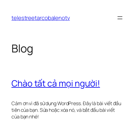
Chuyển
đến
telestreetarcobalenotv
phần
nội
dung
Blog
Chào tất cả mọi người!
Cảm ơn vì đã sử dụng WordPress. Đây là bài viết đầu
tiên của bạn. Sửa hoặc xóa nó, và bắt đầu bài viết
của bạn nhé!