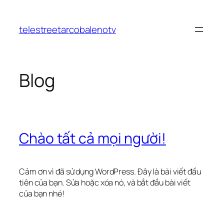
Chuyển
đến
telestreetarcobalenotv
phần
nội
dung
Blog
Chào tất cả mọi người!
Cảm ơn vì đã sử dụng WordPress. Đây là bài viết đầu
tiên của bạn. Sửa hoặc xóa nó, và bắt đầu bài viết
của bạn nhé!