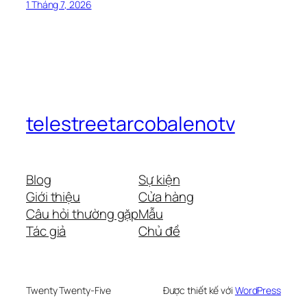
1 Tháng 7, 2026
telestreetarcobalenotv
Blog
Sự kiện
Giới thiệu
Cửa hàng
Câu hỏi thường gặp
Mẫu
Tác giả
Chủ đề
Twenty Twenty-Five
Được thiết kế với
WordPress