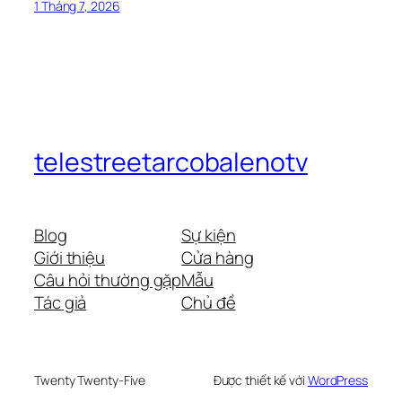
1 Tháng 7, 2026
telestreetarcobalenotv
Blog
Sự kiện
Giới thiệu
Cửa hàng
Câu hỏi thường gặp
Mẫu
Tác giả
Chủ đề
Twenty Twenty-Five
Được thiết kế với
WordPress