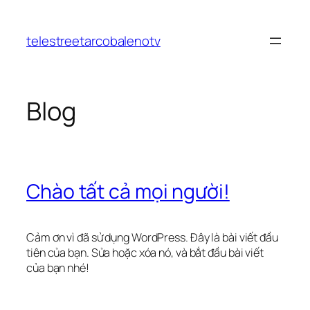
Chuyển
đến
telestreetarcobalenotv
phần
nội
dung
Blog
Chào tất cả mọi người!
Cảm ơn vì đã sử dụng WordPress. Đây là bài viết đầu
tiên của bạn. Sửa hoặc xóa nó, và bắt đầu bài viết
của bạn nhé!