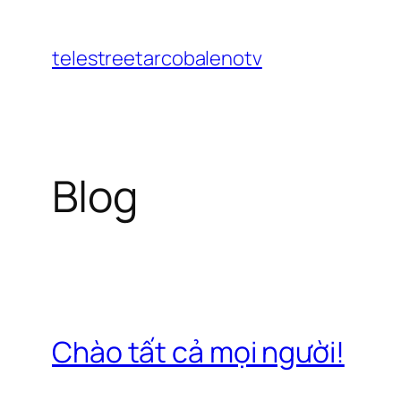
Chuyển
đến
telestreetarcobalenotv
phần
nội
dung
Blog
Chào tất cả mọi người!