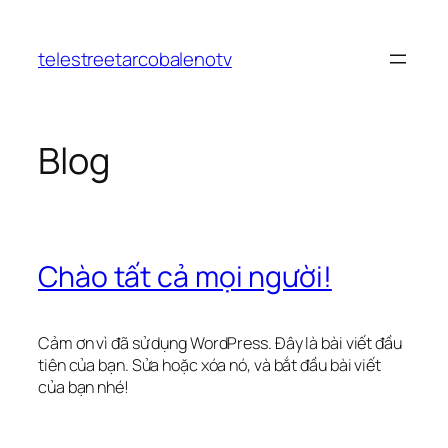
Chuyển
đến
telestreetarcobalenotv
phần
nội
dung
Blog
Chào tất cả mọi người!
Cảm ơn vì đã sử dụng WordPress. Đây là bài viết đầu
tiên của bạn. Sửa hoặc xóa nó, và bắt đầu bài viết
của bạn nhé!