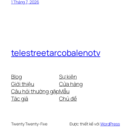
1 Tháng 7, 2026
telestreetarcobalenotv
Blog
Sự kiện
Giới thiệu
Cửa hàng
Câu hỏi thường gặp
Mẫu
Tác giả
Chủ đề
Twenty Twenty-Five
Được thiết kế với
WordPress