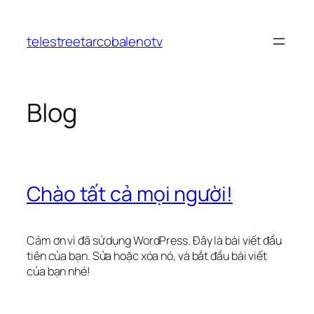
Chuyển
đến
telestreetarcobalenotv
phần
nội
dung
Blog
Chào tất cả mọi người!
Cảm ơn vì đã sử dụng WordPress. Đây là bài viết đầu
tiên của bạn. Sửa hoặc xóa nó, và bắt đầu bài viết
của bạn nhé!