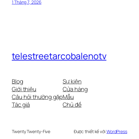
1 Tháng 7, 2026
telestreetarcobalenotv
Blog
Sự kiện
Giới thiệu
Cửa hàng
Câu hỏi thường gặp
Mẫu
Tác giả
Chủ đề
Twenty Twenty-Five
Được thiết kế với
WordPress