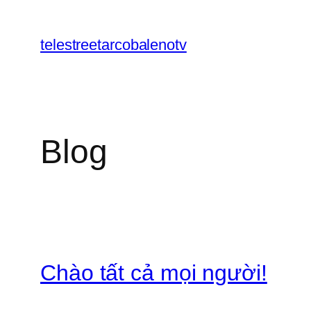
Chuyển
đến
telestreetarcobalenotv
phần
nội
dung
Blog
Chào tất cả mọi người!