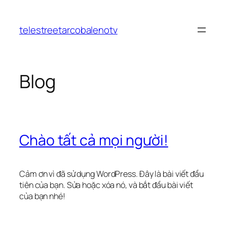
Chuyển
đến
telestreetarcobalenotv
phần
nội
dung
Blog
Chào tất cả mọi người!
Cảm ơn vì đã sử dụng WordPress. Đây là bài viết đầu
tiên của bạn. Sửa hoặc xóa nó, và bắt đầu bài viết
của bạn nhé!