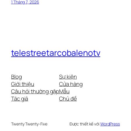
1 Tháng 7, 2026
telestreetarcobalenotv
Blog
Sự kiện
Giới thiệu
Cửa hàng
Câu hỏi thường gặp
Mẫu
Tác giả
Chủ đề
Twenty Twenty-Five
Được thiết kế với
WordPress