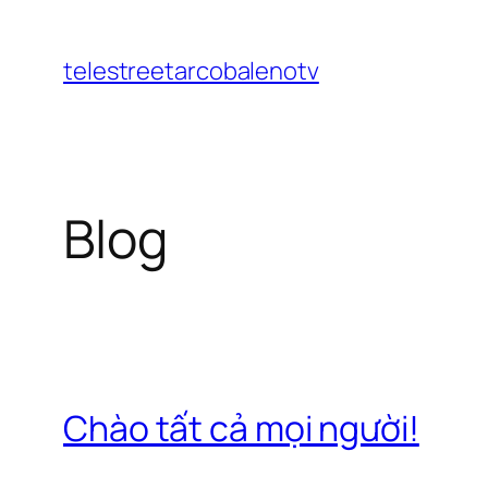
Chuyển
đến
telestreetarcobalenotv
phần
nội
dung
Blog
Chào tất cả mọi người!