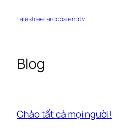
Chuyển
đến
telestreetarcobalenotv
phần
nội
dung
Blog
Chào tất cả mọi người!