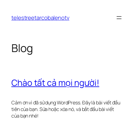
Chuyển
đến
telestreetarcobalenotv
phần
nội
dung
Blog
Chào tất cả mọi người!
Cảm ơn vì đã sử dụng WordPress. Đây là bài viết đầu
tiên của bạn. Sửa hoặc xóa nó, và bắt đầu bài viết
của bạn nhé!