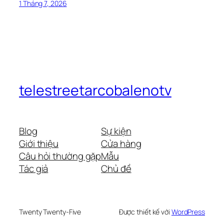
1 Tháng 7, 2026
telestreetarcobalenotv
Blog
Sự kiện
Giới thiệu
Cửa hàng
Câu hỏi thường gặp
Mẫu
Tác giả
Chủ đề
Twenty Twenty-Five
Được thiết kế với
WordPress