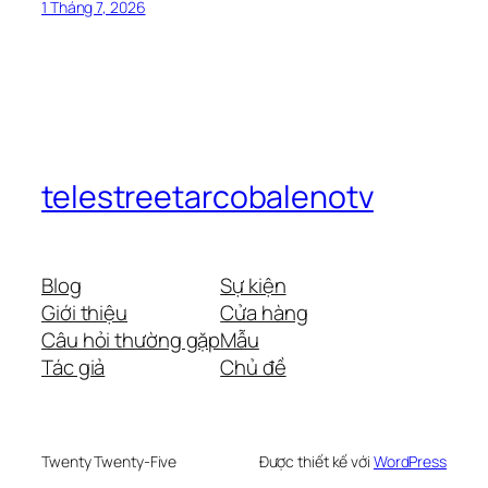
1 Tháng 7, 2026
telestreetarcobalenotv
Blog
Sự kiện
Giới thiệu
Cửa hàng
Câu hỏi thường gặp
Mẫu
Tác giả
Chủ đề
Twenty Twenty-Five
Được thiết kế với
WordPress