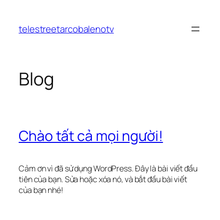
Chuyển
đến
telestreetarcobalenotv
phần
nội
dung
Blog
Chào tất cả mọi người!
Cảm ơn vì đã sử dụng WordPress. Đây là bài viết đầu
tiên của bạn. Sửa hoặc xóa nó, và bắt đầu bài viết
của bạn nhé!