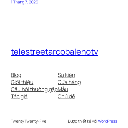
1 Tháng 7, 2026
telestreetarcobalenotv
Blog
Sự kiện
Giới thiệu
Cửa hàng
Câu hỏi thường gặp
Mẫu
Tác giả
Chủ đề
Twenty Twenty-Five
Được thiết kế với
WordPress