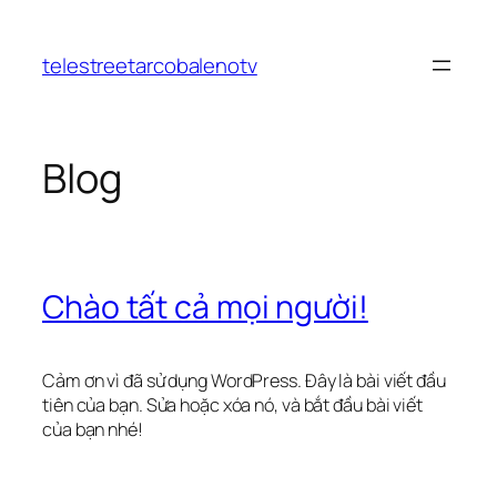
Chuyển
đến
telestreetarcobalenotv
phần
nội
dung
Blog
Chào tất cả mọi người!
Cảm ơn vì đã sử dụng WordPress. Đây là bài viết đầu
tiên của bạn. Sửa hoặc xóa nó, và bắt đầu bài viết
của bạn nhé!