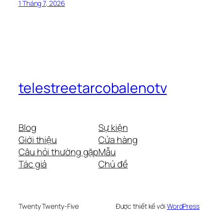
1 Tháng 7, 2026
telestreetarcobalenotv
Blog
Sự kiện
Giới thiệu
Cửa hàng
Câu hỏi thường gặp
Mẫu
Tác giả
Chủ đề
Twenty Twenty-Five
Được thiết kế với
WordPress