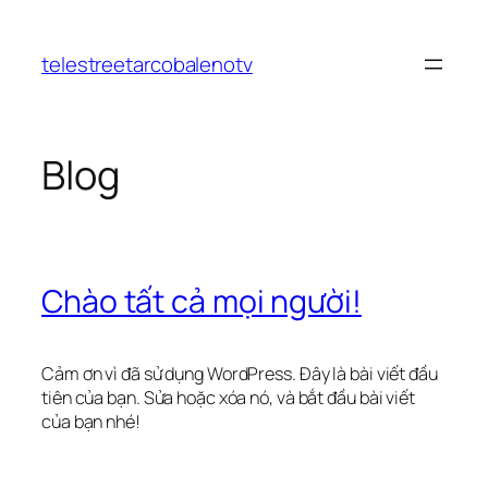
Chuyển
đến
telestreetarcobalenotv
phần
nội
dung
Blog
Chào tất cả mọi người!
Cảm ơn vì đã sử dụng WordPress. Đây là bài viết đầu
tiên của bạn. Sửa hoặc xóa nó, và bắt đầu bài viết
của bạn nhé!