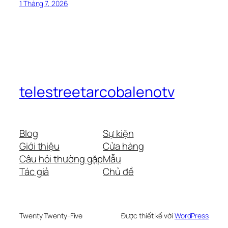
1 Tháng 7, 2026
telestreetarcobalenotv
Blog
Sự kiện
Giới thiệu
Cửa hàng
Câu hỏi thường gặp
Mẫu
Tác giả
Chủ đề
Twenty Twenty-Five
Được thiết kế với
WordPress