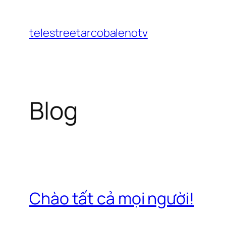
Chuyển
đến
telestreetarcobalenotv
phần
nội
dung
Blog
Chào tất cả mọi người!