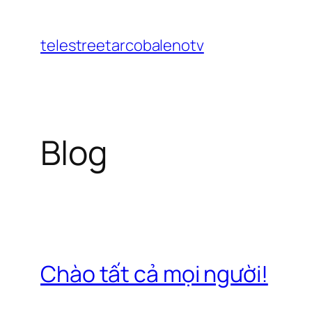
Chuyển
đến
telestreetarcobalenotv
phần
nội
dung
Blog
Chào tất cả mọi người!