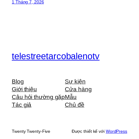
1 Tháng 7, 2026
telestreetarcobalenotv
Blog
Sự kiện
Giới thiệu
Cửa hàng
Câu hỏi thường gặp
Mẫu
Tác giả
Chủ đề
Twenty Twenty-Five
Được thiết kế với
WordPress